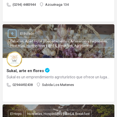
(0294) 4483944
Azcuénaga 134
El Bolsón
Cabañas, Apart Hotel y Departamentos, Artesanías y Regionales,
Hosterías, Hospedajes y Bed & Breakfast, Agroturismo
Sukal, arte en flores
Sukal es un emprendimiento agroturístico que ofrece un lugar de relax donde Ud. puede adquirir sus flores y…
02944492438
Subida Los Maitenes
El Hoyo
Hosterías, Hospedajes y Bed & Breakfast