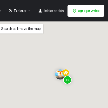
io
Explorar
Iniciar sesión
Agregar Aviso
Search as I move the map
10