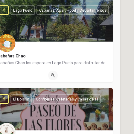
Lago Puelo
Cabañas, Apart Hotel y Departamentos
abañas Chao
Cabañas Chao los espera en Lago Puelo para disfrutar de una cálida estadía. Es un emprendimiento familiar…
(0294) 4454011
Ruta 16
El Bolsón
Confiterías, Cafeterías y Casas de Té