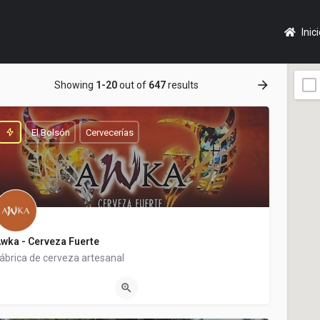
Inic
Showing
1-20
out of
647
results
El Bolsón
Cervecerías
wka - Cerveza Fuerte
ábrica de cerveza artesanal
02944354960
Dorrego 553