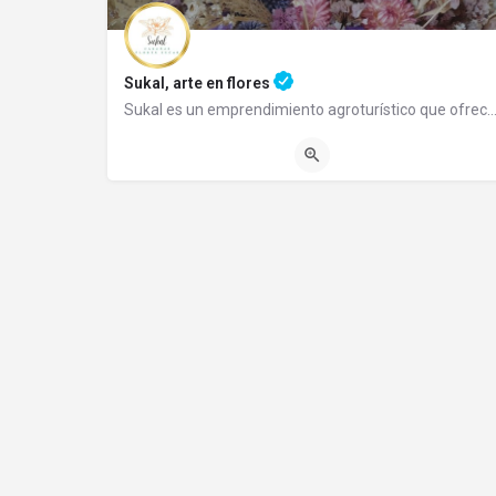
Sukal, arte en flores
Sukal es un emprendimiento agroturístico que ofrece un lugar de relax donde Ud. puede adquirir s
02944492438
Subida Los Maitenes