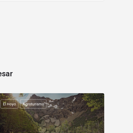
esar
El Hoyo
Agroturismo