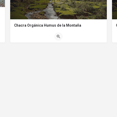
Chacra Orgánica Humus de la Montaña
us flores y…
(0294) 4492702
Camino de los Nogales