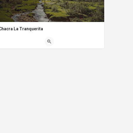
Chacra La Tranquerita
(0294) 4471043
Camino a Puerto Patriada