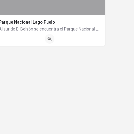
Parque Nacional Lago Puelo
Al sur de El Bolsón se encuentra el Parque Nacional Lago Puelo. La llegada al lago es un espectáculo…
Parque Nacional Lago Puelo