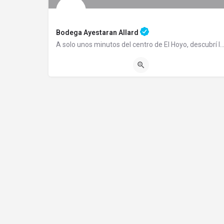
Bodega Ayestaran Allard
A solo unos minutos del centro de El Hoyo, descubrí la Bodega Ayestaran Allard, la más premiada
2944104027
Chacra 9