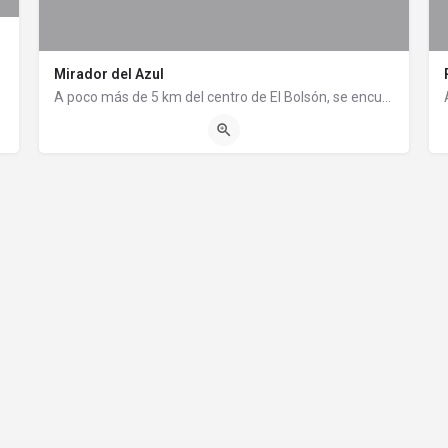
Mirador del Azul
 de Chubut.…
A poco más de 5 km del centro de El Bolsón, se encuentra este punto panorámico desde donde se puede observar…
Mirador del Azul