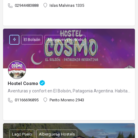
02944483888
Islas Malvinas 1335
El Bolsón
Albergues y Hostels
Hostel Cosmo
Aventuras y confort en El Bolsón, Patagonia Argentina. Habitación | compartidas y privadas. Conecta con…
01166696895
Perito Moreno 2943
Lago Puelo
Albergues y Hostels