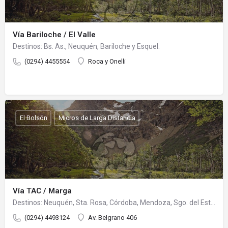
Vía Bariloche / El Valle
Destinos: Bs. As., Neuquén, Bariloche y Esquel.
(0294) 4455554
Roca y Onelli
El Bolsón
Micros de Larga Distancia
Vía TAC / Marga
Destinos: Neuquén, Sta. Rosa, Córdoba, Mendoza, Sgo. del Estero, Bs. As., Tucumán, Salta, Jujuy, B. Blanca,…
(0294) 4493124
Av. Belgrano 406