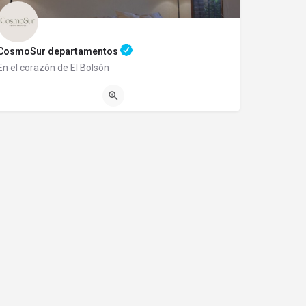
CosmoSur departamentos
En el corazón de El Bolsón
1140345989
Balcarce 525