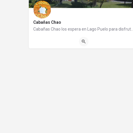
Cabañas Chao
Cabañas Chao los espera en Lago Puelo para disfrutar de una cálida estadía. Es un 
(0294) 4454011
Ruta 16