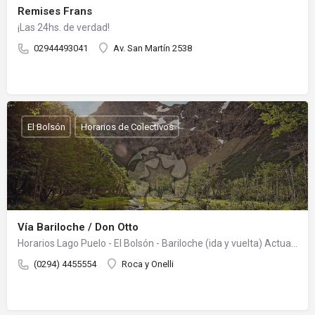
Remises Frans
¡Las 24hs. de verdad!
02944493041
Av. San Martín 2538
El Bolsón
Horarios de Colectivos
Vía Bariloche / Don Otto
Horarios Lago Puelo - El Bolsón - Bariloche (ida y vuelta) Actualizados 20/01/2021 Consulte al teléfono de la…
(0294) 4455554
Roca y Onelli