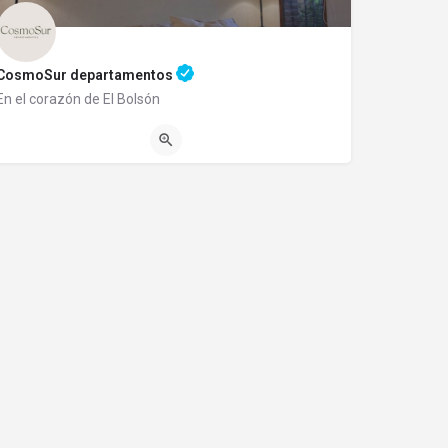
CosmoSur departamentos
En el corazón de El Bolsón
1140345989
Balcarce 525