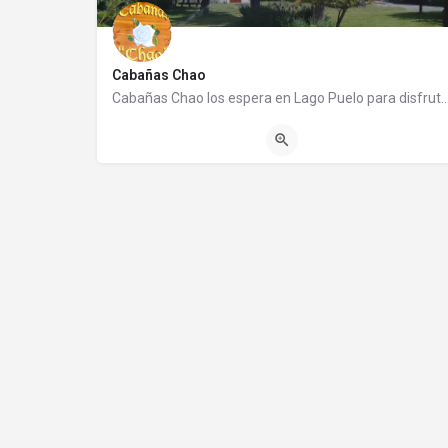
Cabañas Chao
Cabañas Chao los espera en Lago Puelo para disfrutar de una cálida estadía. Es un 
(0294) 4454011
Ruta 16