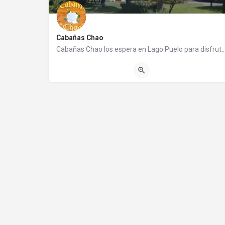
Cabañas Chao
Cabañas Chao los espera en Lago Puelo para disfrutar de una cálida estadía. Es un 
(0294) 4454011
Ruta 16