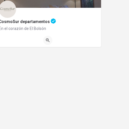
CosmoSur departamentos
En el corazón de El Bolsón
1140345989
Balcarce 525