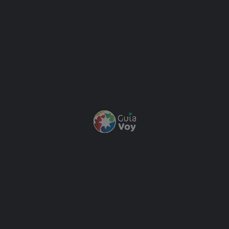
Cabañas, Apart Hotel y Departamentos
Localidad
Lago Puelo
Tenemos algo que tambien te puede interesar
Lago Puelo
Cabañas, Apart Hotel y Departamentos
Cabañas Chao