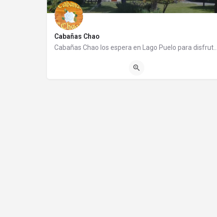
Cabañas Chao
Cabañas Chao los espera en Lago Puelo para disfrutar de una cálida estadía. Es un 
(0294) 4454011
Ruta 16