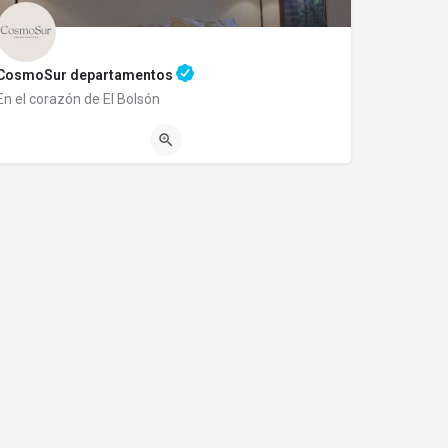
CosmoSur departamentos
En el corazón de El Bolsón
1140345989
Balcarce 525