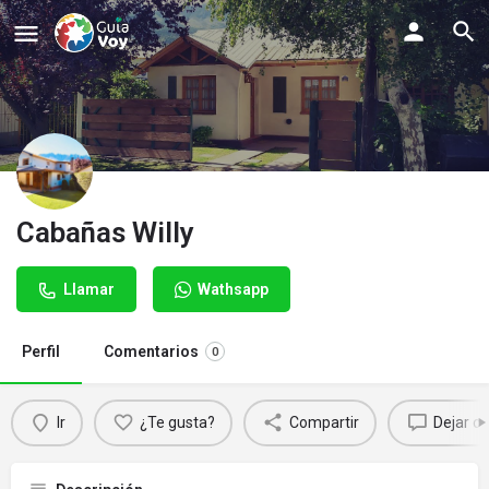
Cabañas Willy
Llamar
Wathsapp
Perfil
Comentarios
0
Ir
¿Te gusta?
Compartir
Dejar c