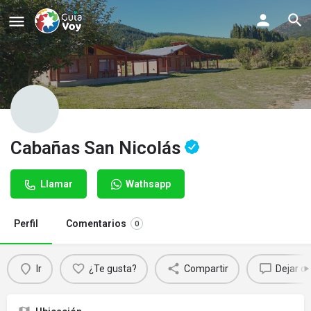
Cabañas San Nicolás
Llamar
Wathsapp
Perfil
Comentarios
0
Ir
¿Te gusta?
Compartir
Dejar c