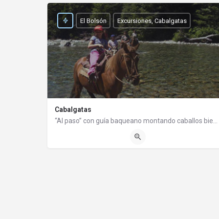
El Bolsón
Excursiones, Cabalgatas
Cabalgatas
“Al paso” con guía baqueano montando caballos bien ensillados y mansos. Cabalgatas cortas desde 1 hora de…
02944493124