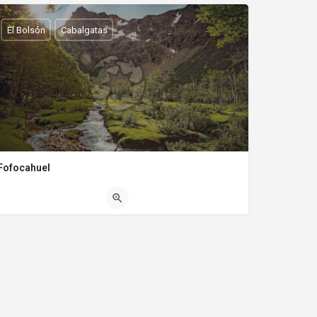
El Bolsón
Cabalgatas
Fofocahuel
02944664481