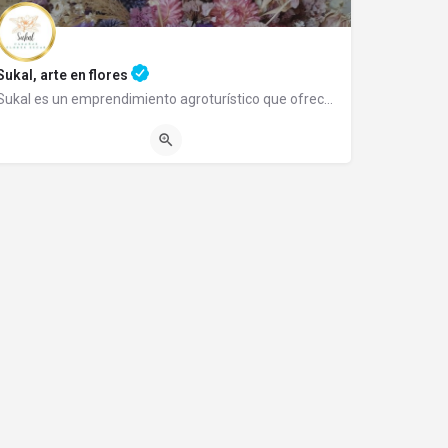
Sukal, arte en flores
Sukal es un emprendimiento agroturístico que ofrece un lugar de relax donde Ud. puede adquirir sus flores y…
02944492438
Subida Los Maitenes