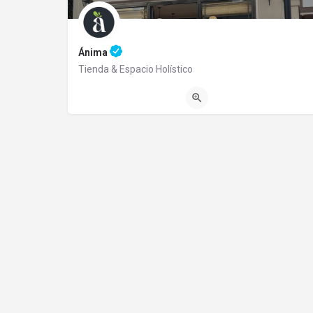
Ánima
Tienda & Espacio Holístico
2945051001
Perito Moreno 2943