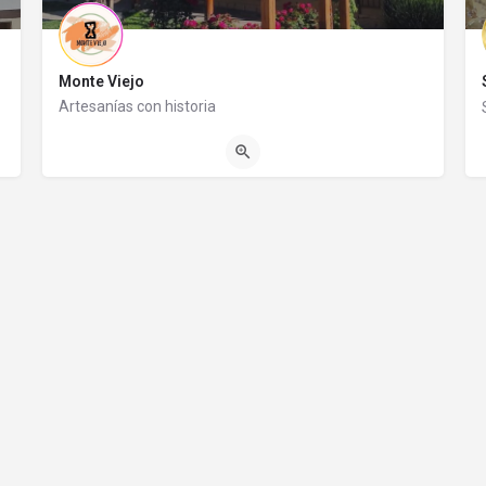
Monte Viejo
Artesanías con historia
02944491735
Jorge y Pablo Hube 415