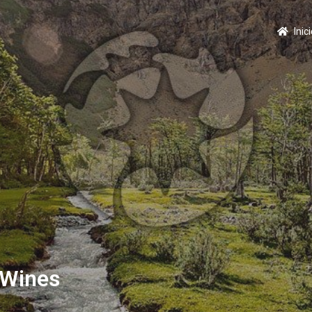
Inic
 Wines