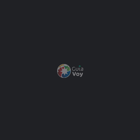
Localidad
El Bolsón
Tenemos algo que tambien te puede interesar
El Bolsón
Restaurantes, Cervecerías, Confiterías, Cafeterías y Casas de Té,
Parrillas
Entre Amigos
Una experiencia gastronómica única en la Comarca. Cocina abierta todo el día.