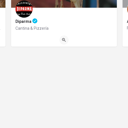
Diparma
ierta todo el día.
Cantina & Pizzería
02944586811
Ruta 16