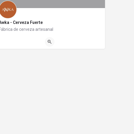
Awka - Cerveza Fuerte
Fábrica de cerveza artesanal
02944354960
Dorrego 553