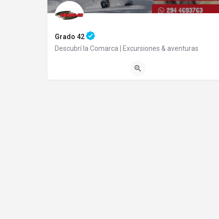
Grado 42
Descubrí la Comarca | Excursiones & aventuras
02944493124
Av. Belgrano 406