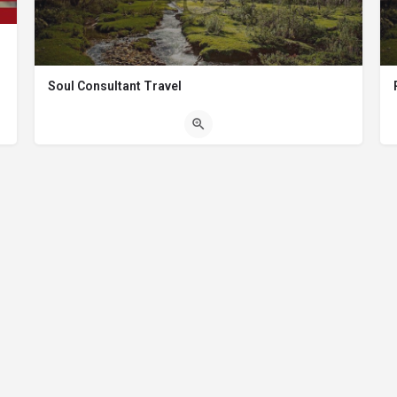
Soul Consultant Travel
(0294) 4491508
Av. San Martín y Güemes - Local 7