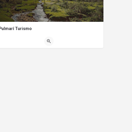
Pulmarí Turismo
(0294) 4493093
Perito Moreno 2871