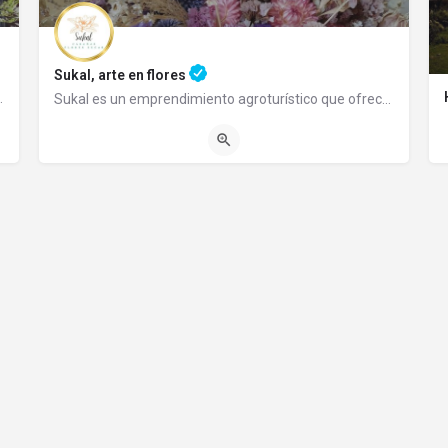
Sukal, arte en flores
aza Pagano. Cuenta con habitaciones…
Sukal es un emprendimiento agroturístico que ofrece un lugar de relax donde Ud. puede adquirir sus flores y…
02944492438
Subida Los Maitenes