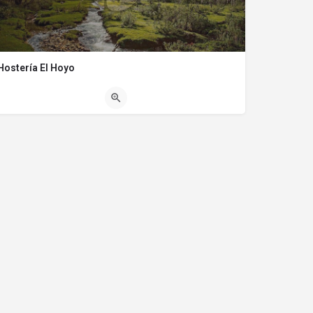
Hostería El Hoyo
2944150187
WFGM+4H El Hoyo