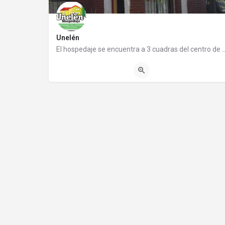
Unelén
El hospedaje se encuentra a 3 cuadras del centro de El Bolsón y de la Pl
(0294) 4483944
Azcuénaga 134